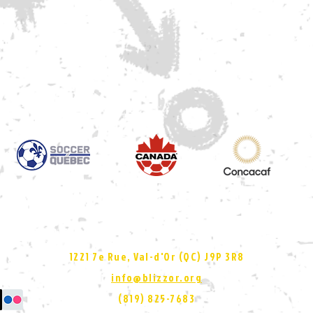
CLUB DE SOCCER DE LA VALLÉE-DE-L'OR
1221 7e Rue, Val-d'Or (QC)
J9P 3R8
info@blizzor.org
(819) 825-7683